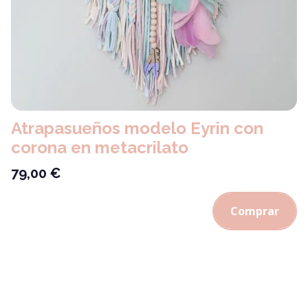
Atrapasueños modelo Eyrin con
corona en metacrilato
79,00
€
Comprar