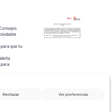
 Consejos
olvidable
 para que tu
videña
s para
ones
Rechazar
Ver preferencias
vellana.com
686 58 32 90