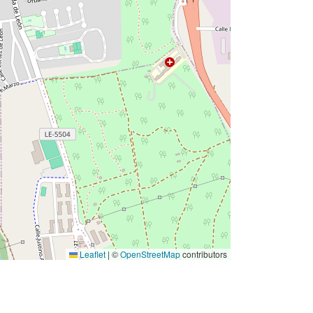
Leaflet
|
©
OpenStreetMap
contributors