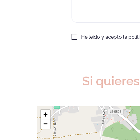
Por
He leído y acepto la
polít
favor,
deja
Alternative:
este
campo
vacío.
Si quieres
+
−