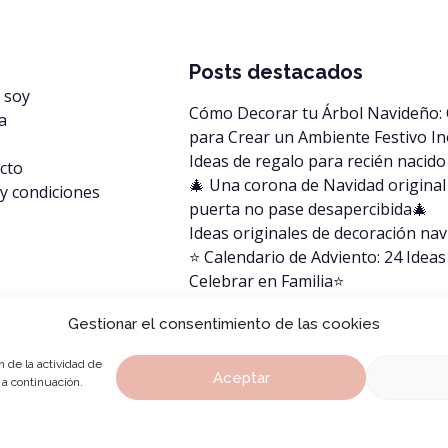
Posts destacados
 soy
Cómo Decorar tu Árbol Navideño:
a
para Crear un Ambiente Festivo In
Ideas de regalo para recién nacido
cto
🎄 Una corona de Navidad original
 y condiciones
puerta no pase desapercibida🎄
Ideas originales de decoración na
⭐️ Calendario de Adviento: 24 Idea
Celebrar en Familia⭐️
Ideas de decoración para habitaci
Gestionar el consentimiento de las cookies
infantiles
n de la actividad de
Aceptar
 a continuación.
l
Política de cookies
Condiciones de uso
Info@pistachoya