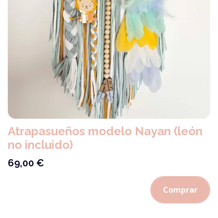
Atrapasueños modelo Nayan (león
no incluido)
69,00
€
Comprar